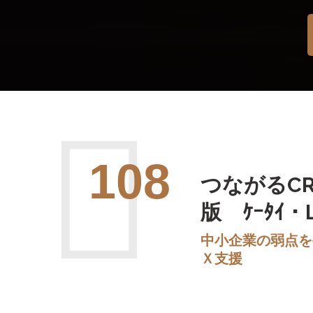
108
つながるC
版 ｹｰﾀｲ・
中小企業の弱点を
Ｘ支援