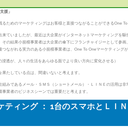
Ｘ支援」
るためのマーケティングはお客様と直接つながることができるOne To
出来ていましたが、最近は大企業がインターネットマーケティングを駆
。その結果小規模事業者は大企業の傘下にフランチャイジーとして参画
つながれる実力のある小規模事業者は、One To Oneマーケティン
Tの浸透が、人々の生活をあらゆる面でより良い方向に変化させる）
を果たしている点は、間違いないと考えます。
仕組みであるメール・ＳＭＳ（ショートメール）・ＬＩＮＥの活用は非
模事業者のビジネスシーンでは重要だと考えます。
ケティング ： 1台のスマホとＬＩ