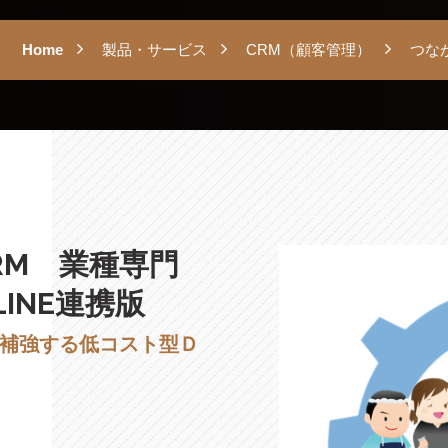
Home
製品・サービス
CRM（顧客管理）
つな
RM 業種専門
LINE連携版
補強する低コスト型Ｄ