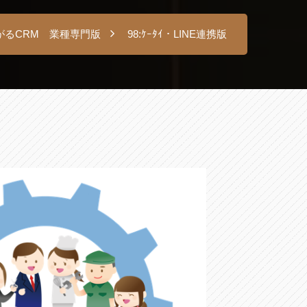
がるCRM 業種専門版
98:ｹｰﾀｲ・LINE連携版