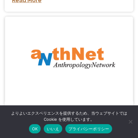
2025.09.08
NEWS
【見逃し配信中】ITトレンドEXPO2025
よりよいエクスペリエンスを提供するため、当ウェブサイトでは
Summer
Cookie を使用しています。
OK
いいえ
プライバシーポリシー
おかげさまで多くの反響をいただき、盛況のうちに幕を閉