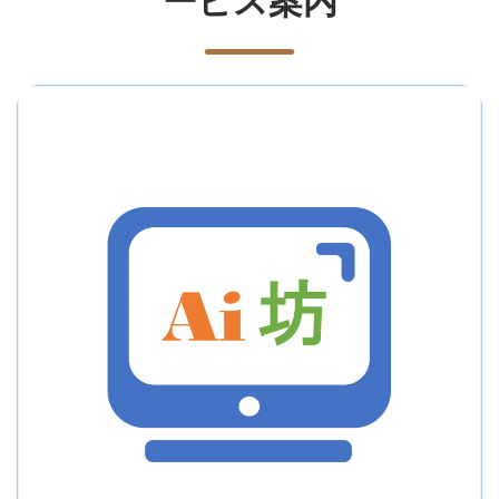
FAX・メールで入る注文や、仕入先への発注書、商品と一緒に届く納品書などの手入力などを効率化します。受発注業務システムでは、売単価と仕入単価が自動で記入されるため受注数量を入力するだけ。売掛金・買掛金管理は、市販のパッケージソフトと接続することで導入コスト削減と法改正等に伴うカスタマイズコストを削減しています。