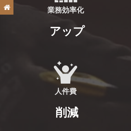
業務効率化
アップ
人件費
削減